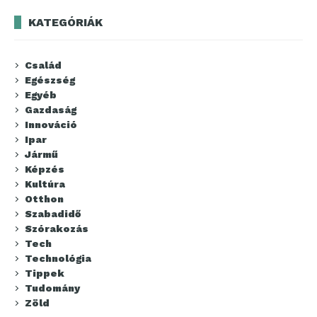
KATEGÓRIÁK
Család
Egészség
Egyéb
Gazdaság
Innováció
Ipar
Jármű
Képzés
Kultúra
Otthon
Szabadidő
Szórakozás
Tech
Technológia
Tippek
Tudomány
Zöld