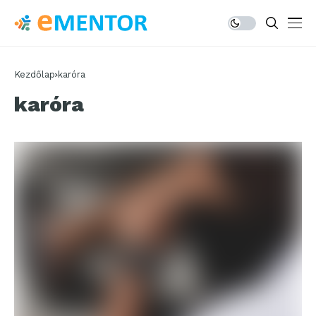
Kezdőlap
karóra
karóra