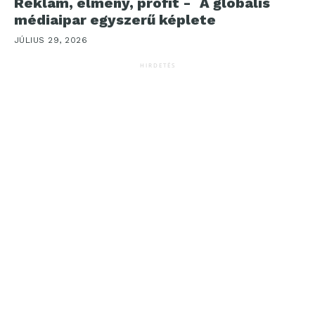
Reklám, élmény, profit - A globális
médiaipar egyszerű képlete
JÚLIUS 29, 2026
HIRDETÉS