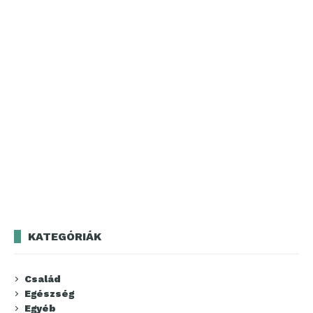
KATEGÓRIÁK
Család
Egészség
Egyéb