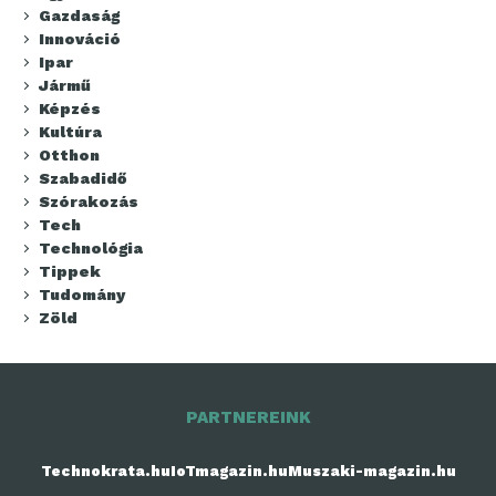
Gazdaság
Innováció
Ipar
Jármű
Képzés
Kultúra
Otthon
Szabadidő
Szórakozás
Tech
Technológia
Tippek
Tudomány
Zöld
PARTNEREINK
Technokrata.hu
IoTmagazin.hu
Muszaki-magazin.hu