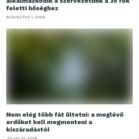
alkalmazkodik a szervezetünk a 35 fok
feletti hőséghez
AUGUSZTUS 1, 2026
Nem elég több fát ültetni: a meglévő
erdőket kell megmenteni a
kiszáradástól
JÚLIUS 31, 2026