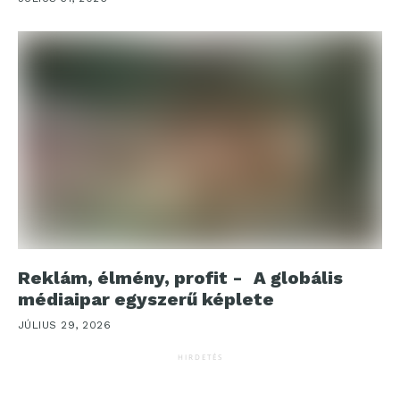
Reklám, élmény, profit - A globális
médiaipar egyszerű képlete
JÚLIUS 29, 2026
HIRDETÉS