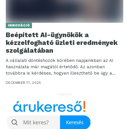
INNOVÁCIÓ
Beépített AI-ügynökök a
kézzelfogható üzleti eredmények
szolgálatában
A vállalati döntéshozók körében napjainkban az AI
használata már magától értetődő. Az azonban
továbbra is kérdéses, hogyan illeszthető be úgy a
technológia a...
DECEMBER 17, 2025
HIRDETÉS