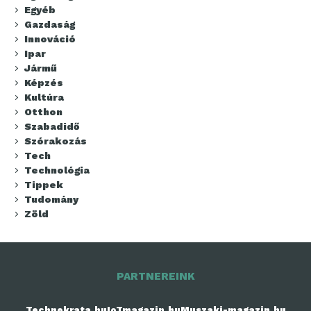
Egyéb
Gazdaság
Innováció
Ipar
Jármű
Képzés
Kultúra
Otthon
Szabadidő
Szórakozás
Tech
Technológia
Tippek
Tudomány
Zöld
PARTNEREINK
Technokrata.hu
IoTmagazin.hu
Muszaki-magazin.hu