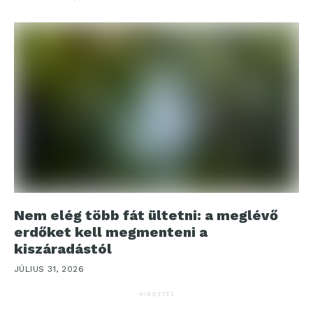
Nem elég több fát ültetni: a meglévő
erdőket kell megmenteni a
kiszáradástól
JÚLIUS 31, 2026
HIRDETÉS