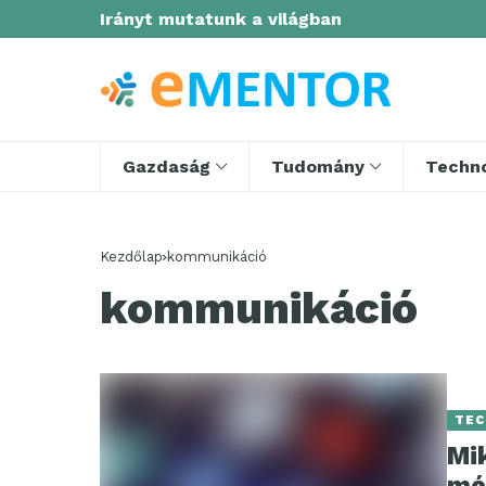
Irányt mutatunk a világban
Gazdaság
Tudomány
Techno
Kezdőlap
kommunikáció
kommunikáció
TEC
Mi
mé