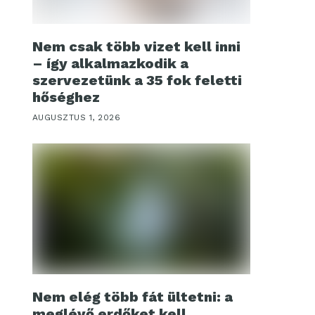
Nem csak több vizet kell inni
– így alkalmazkodik a
szervezetünk a 35 fok feletti
hőséghez
AUGUSZTUS 1, 2026
Nem elég több fát ültetni: a
meglévő erdőket kell