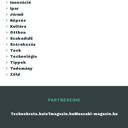
Innováció
Ipar
Jármű
Képzés
Kultúra
Otthon
Szabadidő
Szórakozás
Tech
Technológia
Tippek
Tudomány
Zöld
PARTNEREINK
Technokrata.hu
IoTmagazin.hu
Muszaki-magazin.hu