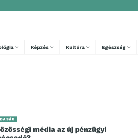
lógia
Képzés
Kultúra
Egészség
DASÁG
özösségi média az új pénzügyi
nácsadó?