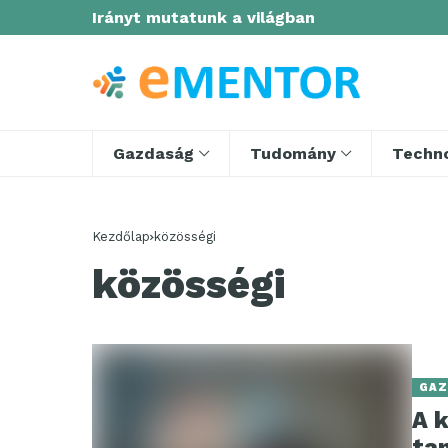
Irányt mutatunk a világban
Gazdaság
Tudomány
Techno
Kezdőlap
közösségi
közösségi
GAZ
A k
ta