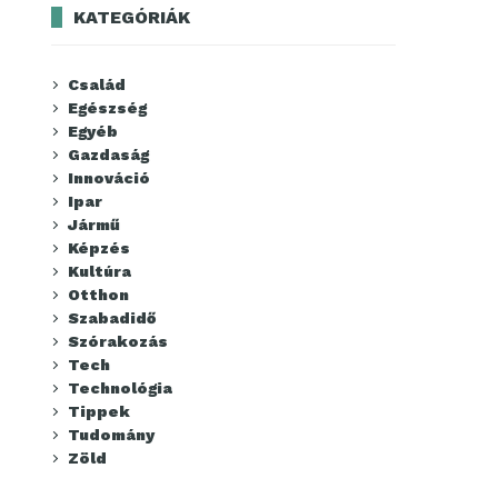
KATEGÓRIÁK
Család
Egészség
Egyéb
Gazdaság
Innováció
Ipar
Jármű
Képzés
Kultúra
Otthon
Szabadidő
Szórakozás
Tech
Technológia
Tippek
Tudomány
Zöld