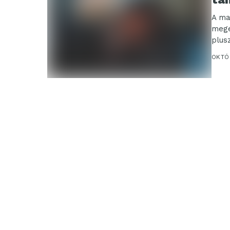
A ma
megé
plus
OKTÓB