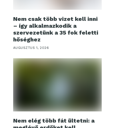
Nem csak több vizet kell inni
– így alkalmazkodik a
szervezetünk a 35 fok feletti
hőséghez
AUGUSZTUS 1, 2026
Nem elég több fát ültetni: a
meglévő erdőket kell