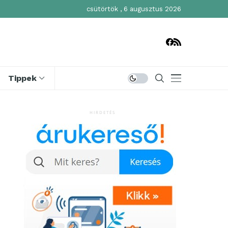
csütörtök , 6 augusztus 2026
Tippek
HIRDETÉS