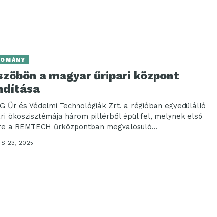
DOMÁNY
szöbön a magyar űripari központ
ndítása
iG Űr és Védelmi Technológiák Zrt. a régióban egyedülálló
ari ökoszisztémája három pillérből épül fel, melynek első
ére a REMTECH űrközpontban megvalósuló...
IS 23, 2025