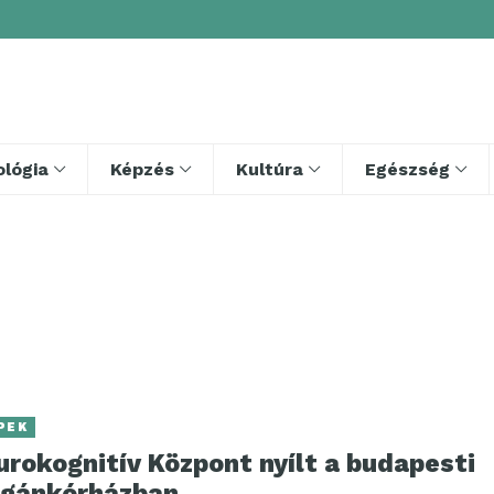
lógia
Képzés
Kultúra
Egészség
PEK
rokognitív Központ nyílt a budapesti
gánkórházban