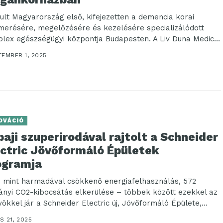
dult Magyarország első, kifejezetten a demencia korai
smerésére, megelőzésére és kezelésére specializálódott
lex egészségügyi központja Budapesten. A Liv Duna Medical
er Neurokognitív Központja egyedülálló...
TEMBER 1, 2025
OVÁCIÓ
aji szuperirodával rajtolt a Schneider
ectric Jövőformáló Épületek
ogramja
 mint harmadával csökkenő energiafelhasználás, 572
ányi CO2-kibocsátás elkerülése – többek között ezekkel az
yökkel jár a Schneider Electric új, Jövőformáló Épülete,
..
S 21, 2025