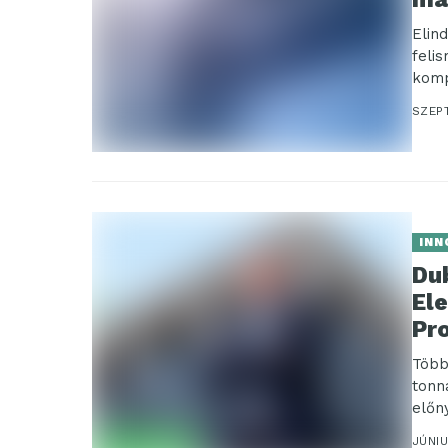
Elin
feli
komp
Cent
SZEP
INN
Dub
El
Pr
Több
tonn
előn
amit.
JÚNIU