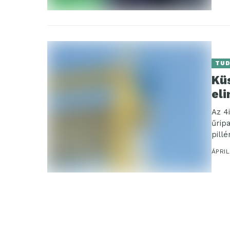
TU
Kü
eli
Az 4
űrip
pill
ÁPRIL