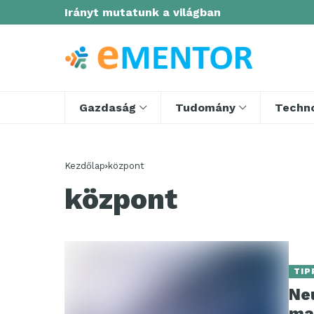
Irányt mutatunk a világban
Gazdaság
Tudomány
Techno
Kezdőlap
központ
központ
TIP
Neu
ma