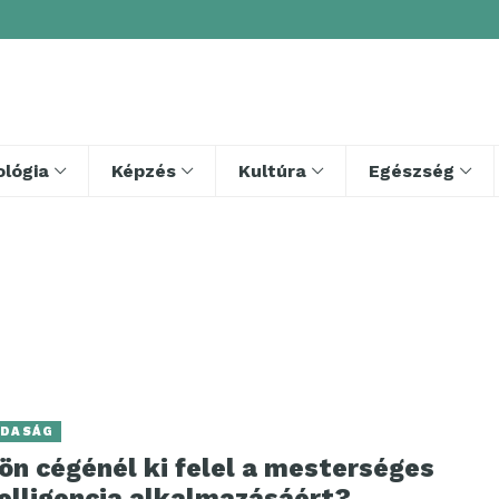
lógia
Képzés
Kultúra
Egészség
DASÁG
ön cégénél ki felel a mesterséges
telligencia alkalmazásáért?