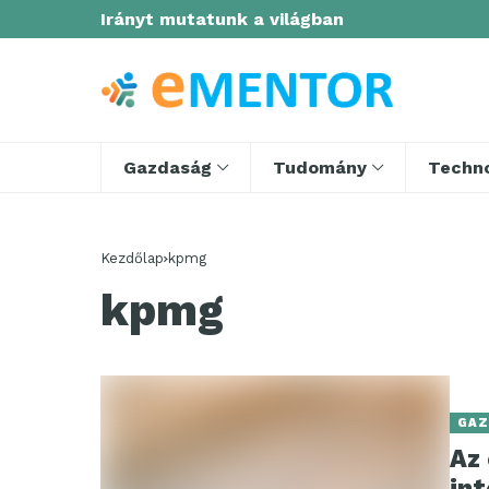
Irányt mutatunk a világban
Gazdaság
Tudomány
Techno
Kezdőlap
kpmg
kpmg
GAZ
Az 
in