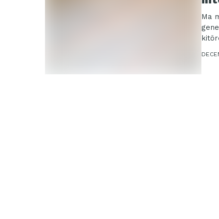
Ma m
gene
kitö
DECE