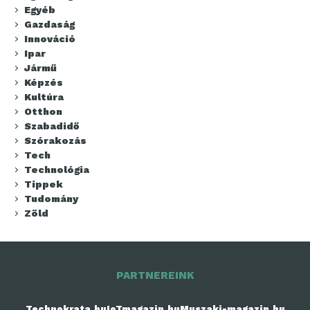
Egyéb
Gazdaság
Innováció
Ipar
Jármű
Képzés
Kultúra
Otthon
Szabadidő
Szórakozás
Tech
Technológia
Tippek
Tudomány
Zöld
PARTNEREINK
Technokrata.hu
IoTmagazin.hu
Muszaki-magazin.hu