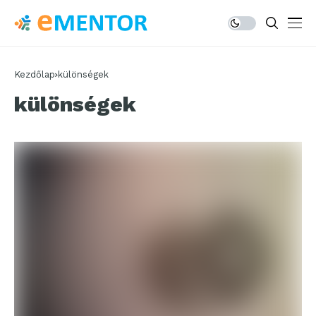
Kezdőlap
különségek
különségek