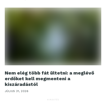
Nem elég több fát ültetni: a meglévő
erdőket kell megmenteni a
kiszáradástól
JÚLIUS 31, 2026
HIRDETÉS