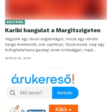
KULTÚRA
Karibi hangulat a Margitszigeten
Vegyünk egy távoli szigetvilágot, hozzá egy vibráló
hangú énekesnőt, sok napfényt, fűszerezzük meg egy
felfoghatatlanul gazdag zenei örökséggel, majd
tálaljuk Budapest szívében, a...
ÁPRILIS 19, 2024
HIRDETÉS