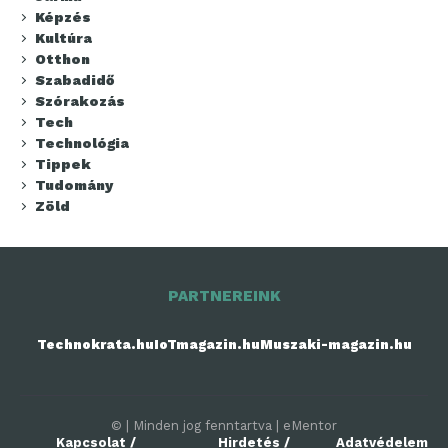
Képzés
Kultúra
Otthon
Szabadidő
Szórakozás
Tech
Technológia
Tippek
Tudomány
Zöld
PARTNEREINK
Technokrata.hu
IoTmagazin.hu
Muszaki-magazin.hu
© | Minden jog fenntartva | eMentor
Kapcsolat /
Hirdetés /
Adatvédelem