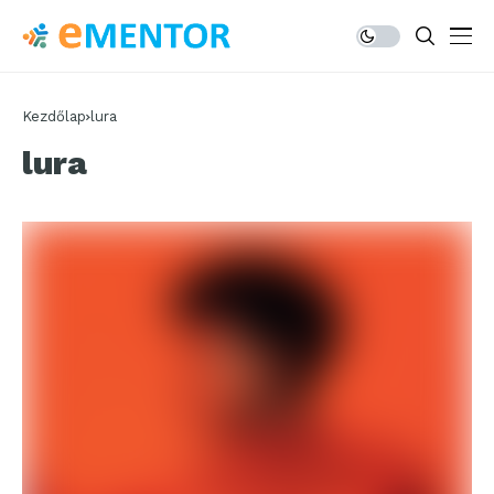
Kezdőlap
lura
lura