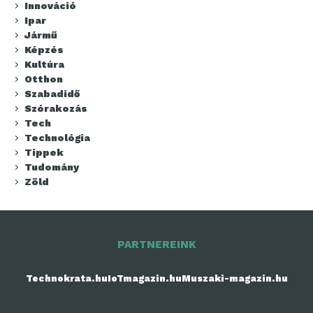
Innováció
Ipar
Jármű
Képzés
Kultúra
Otthon
Szabadidő
Szórakozás
Tech
Technológia
Tippek
Tudomány
Zöld
PARTNEREINK
Technokrata.hu
IoTmagazin.hu
Muszaki-magazin.hu