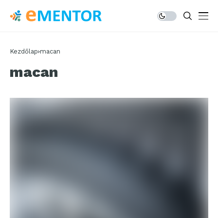
Kezdőlap
macan
macan