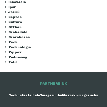
Innováció
Ipar
Jármű
Képzés
Kultúra
Otthon
Szabadidő
Szórakozás
Tech
Technológia
Tippek
Tudomány
Zöld
PARTNEREINK
Technokrata.hu
IoTmagazin.hu
Muszaki-magazin.hu