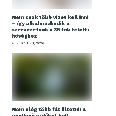
Nem csak több vizet kell inni
– így alkalmazkodik a
szervezetünk a 35 fok feletti
hőséghez
AUGUSZTUS 1, 2026
Nem elég több fát ültetni: a
meglévő erdőket kell