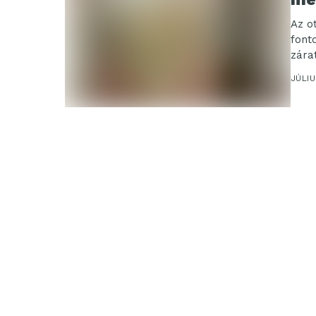
Az o
font
zára
elle
JÚLIU