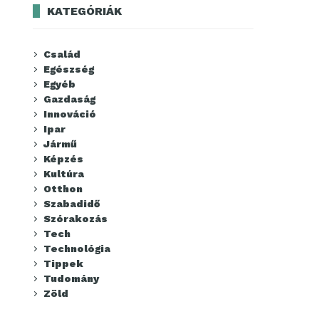
KATEGÓRIÁK
Család
Egészség
Egyéb
Gazdaság
Innováció
Ipar
Jármű
Képzés
Kultúra
Otthon
Szabadidő
Szórakozás
Tech
Technológia
Tippek
Tudomány
Zöld