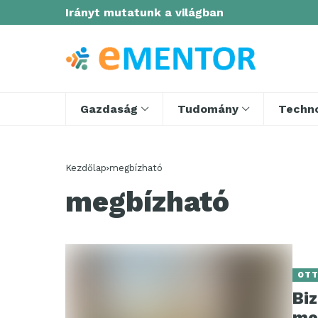
Irányt mutatunk a világban
Gazdaság
Tudomány
Techno
Kezdőlap
megbízható
megbízható
OT
Bi
me