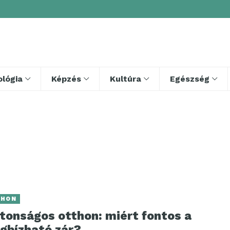
lógia
Képzés
Kultúra
Egészség
THON
ztonságos otthon: miért fontos a
gbízható zár?