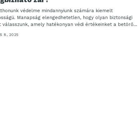
tthonunk védelme mindannyiunk számára kiemelt
osságú. Manapság elengedhetetlen, hogy olyan biztonsági
t válasszunk, amely hatékonyan védi értékeinket a betörők
n. Lényegében egy...
S 8, 2025