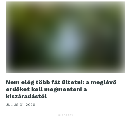
Nem elég több fát ültetni: a meglévő
erdőket kell megmenteni a
kiszáradástól
JÚLIUS 31, 2026
HIRDETÉS