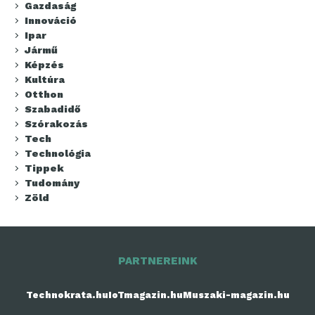
Gazdaság
Innováció
Ipar
Jármű
Képzés
Kultúra
Otthon
Szabadidő
Szórakozás
Tech
Technológia
Tippek
Tudomány
Zöld
PARTNEREINK
Technokrata.hu
IoTmagazin.hu
Muszaki-magazin.hu