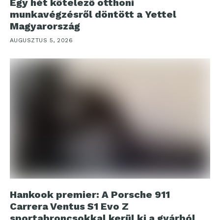
Egy hét kötelező otthoni
munkavégzésről döntött a Yettel
Magyarország
AUGUSZTUS 5, 2026
Hankook premier: A Porsche 911
Carrera Ventus S1 Evo Z
sportabroncsokkal kerül ki a gyárból