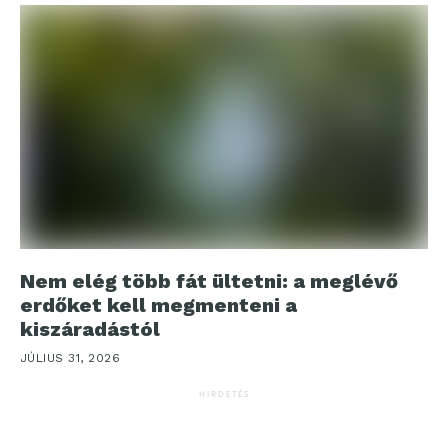
Nem elég több fát ültetni: a meglévő
erdőket kell megmenteni a
kiszáradástól
JÚLIUS 31, 2026
HIRDETÉS