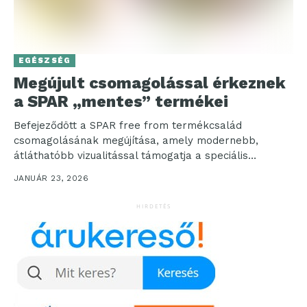
EGÉSZSÉG
Megújult csomagolással érkeznek
a SPAR „mentes” termékei
Befejeződött a SPAR free from termékcsalád
csomagolásának megújítása, amely modernebb,
átláthatóbb vizualitással támogatja a speciális
étrendet követő vásárlók gyors eligazodását. Az új
JANUÁR 23, 2026
design...
HIRDETÉS