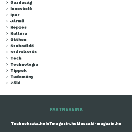
Gazdaság
Innováció
Ipar
Jármű
Képzés
Kultúra
Otthon
Szabadidő
Szórakozás
Tech
Technológia
Tippek
Tudomány
Zöld
PARTNEREINK
Technokrata.hu
IoTmagazin.hu
Muszaki-magazin.hu