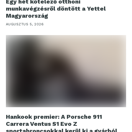
Egy hét kötelező otthoni
munkavégzésről döntött a Yettel
Magyarország
AUGUSZTUS 5, 2026
Hankook premier: A Porsche 911
Carrera Ventus S1 Evo Z
sportabroncsokkal kerül ki a gyárból