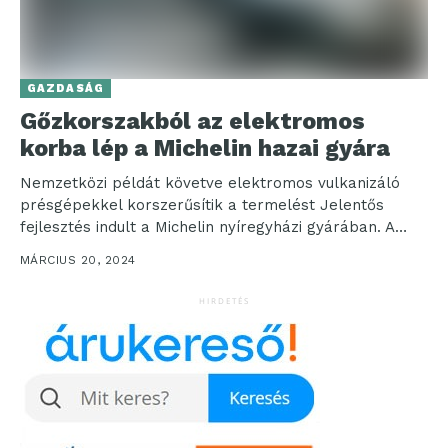
GAZDASÁG
Gőzkorszakból az elektromos
korba lép a Michelin hazai gyára
Nemzetközi példát követve elektromos vulkanizáló
présgépekkel korszerűsítik a termelést Jelentős
fejlesztés indult a Michelin nyíregyházi gyárában. A
sportautó-abroncsokat készítő üzemben
MÁRCIUS 20, 2024
modernizálják a vulkanizáló...
HIRDETÉS