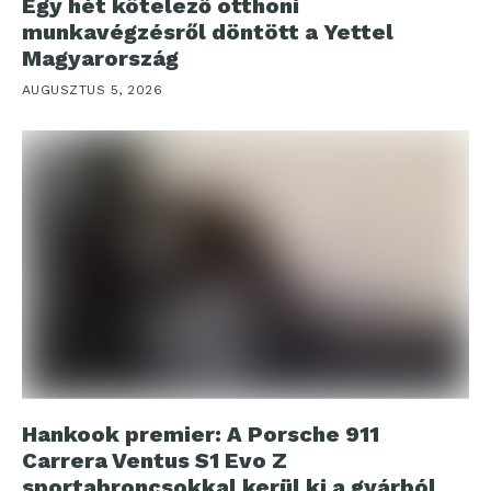
Egy hét kötelező otthoni
munkavégzésről döntött a Yettel
Magyarország
AUGUSZTUS 5, 2026
Hankook premier: A Porsche 911
Carrera Ventus S1 Evo Z
sportabroncsokkal kerül ki a gyárból