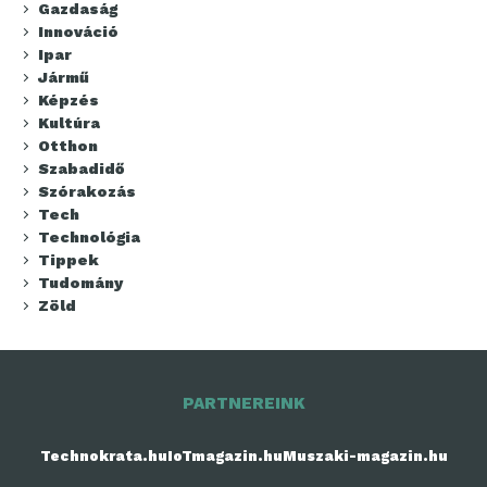
Gazdaság
Innováció
Ipar
Jármű
Képzés
Kultúra
Otthon
Szabadidő
Szórakozás
Tech
Technológia
Tippek
Tudomány
Zöld
PARTNEREINK
Technokrata.hu
IoTmagazin.hu
Muszaki-magazin.hu