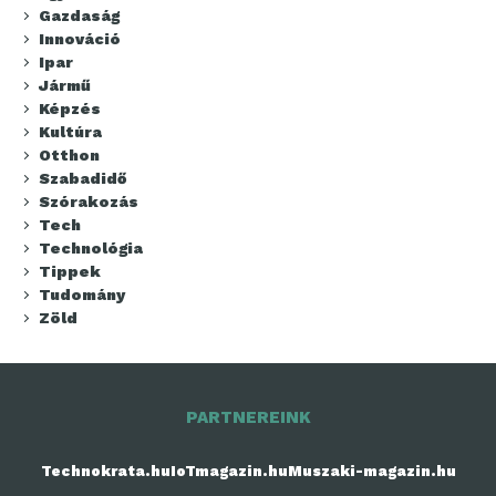
Gazdaság
Innováció
Ipar
Jármű
Képzés
Kultúra
Otthon
Szabadidő
Szórakozás
Tech
Technológia
Tippek
Tudomány
Zöld
PARTNEREINK
Technokrata.hu
IoTmagazin.hu
Muszaki-magazin.hu