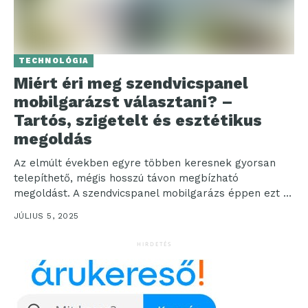
TECHNOLÓGIA
Miért éri meg szendvicspanel
mobilgarázst választani? –
Tartós, szigetelt és esztétikus
megoldás
Az elmúlt években egyre többen keresnek gyorsan
telepíthető, mégis hosszú távon megbízható
megoldást. A szendvicspanel mobilgarázs éppen ezt a
rést tölti be a...
JÚLIUS 5, 2025
HIRDETÉS