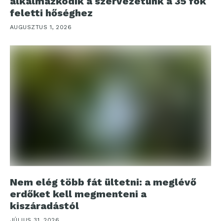
alkalmazkodik a szervezetünk a 35 fok
feletti hőséghez
AUGUSZTUS 1, 2026
Nem elég több fát ültetni: a meglévő
erdőket kell megmenteni a
kiszáradástól
JÚLIUS 31, 2026