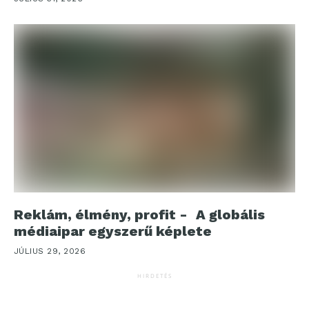
Reklám, élmény, profit - A globális
médiaipar egyszerű képlete
JÚLIUS 29, 2026
HIRDETÉS