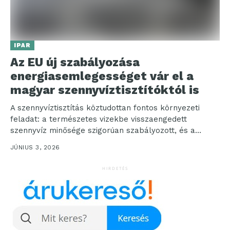
IPAR
Az EU új szabályozása
energiasemlegességet vár el a
magyar szennyvíztisztítóktól is
A szennyvíztisztítás köztudottan fontos környezeti
feladat: a természetes vizekbe visszaengedett
szennyvíz minősége szigorúan szabályozott, és a
tisztítási technológiák az elmúlt évtizedek alatt sokat...
JÚNIUS 3, 2026
HIRDETÉS