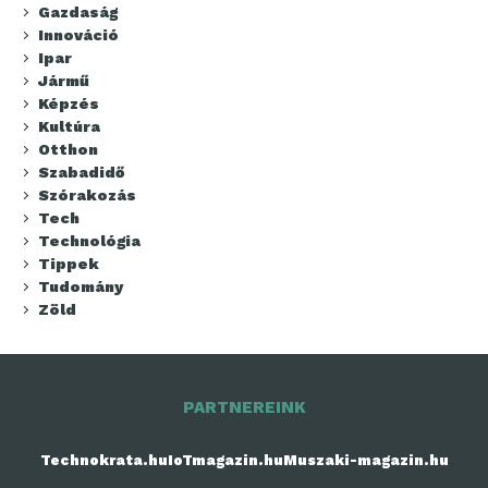
Gazdaság
Innováció
Ipar
Jármű
Képzés
Kultúra
Otthon
Szabadidő
Szórakozás
Tech
Technológia
Tippek
Tudomány
Zöld
PARTNEREINK
Technokrata.hu
IoTmagazin.hu
Muszaki-magazin.hu