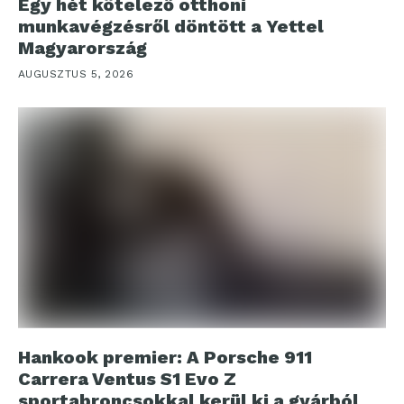
Egy hét kötelező otthoni
munkavégzésről döntött a Yettel
Magyarország
AUGUSZTUS 5, 2026
Hankook premier: A Porsche 911
Carrera Ventus S1 Evo Z
sportabroncsokkal kerül ki a gyárból