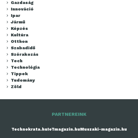
Gazdaság
Innováció
Ipar
Jármű
Képzés
Kultúra
Otthon
Szabadidő
Szórakozás
Tech
Technológia
Tippek
Tudomány
Zöld
PARTNEREINK
Technokrata.hu
IoTmagazin.hu
Muszaki-magazin.hu