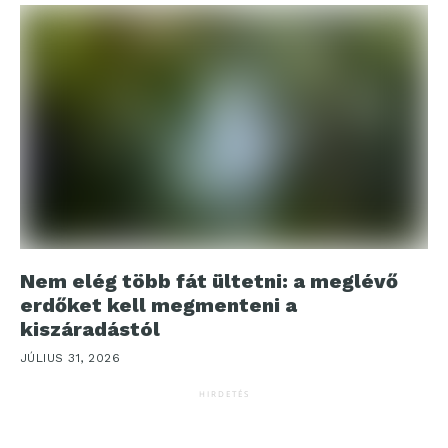
Nem elég több fát ültetni: a meglévő
erdőket kell megmenteni a
kiszáradástól
JÚLIUS 31, 2026
HIRDETÉS