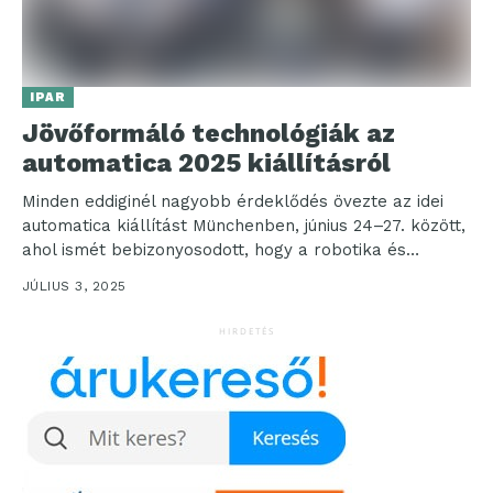
IPAR
Jövőformáló technológiák az
automatica 2025 kiállításról
Minden eddiginél nagyobb érdeklődés övezte az idei
automatica kiállítást Münchenben, június 24–27. között,
ahol ismét bebizonyosodott, hogy a robotika és
intelligens automatizálás világszintű...
JÚLIUS 3, 2025
HIRDETÉS