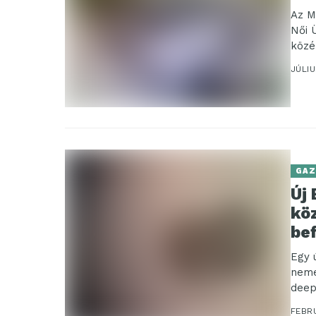
Az M
Női 
közép
JÚLIU
GAZ
Új
kö
be
Egy 
neme
deep 
FEBRU