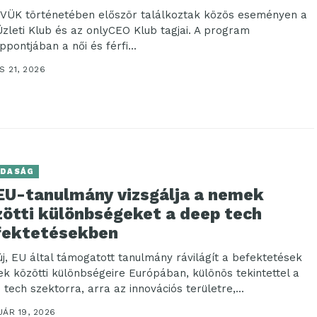
VÜK történetében először találkoztak közös eseményen a
Üzleti Klub és az onlyCEO Klub tagjai. A program
pontjában a női és férfi...
S 21, 2026
DASÁG
 EU-tanulmány vizsgálja a nemek
zötti különbségeket a deep tech
fektetésekben
új, EU által támogatott tanulmány rávilágít a befektetések
k közötti különbségeire Európában, különös tekintettel a
tech szektorra, arra az innovációs területre,...
ÁR 19, 2026