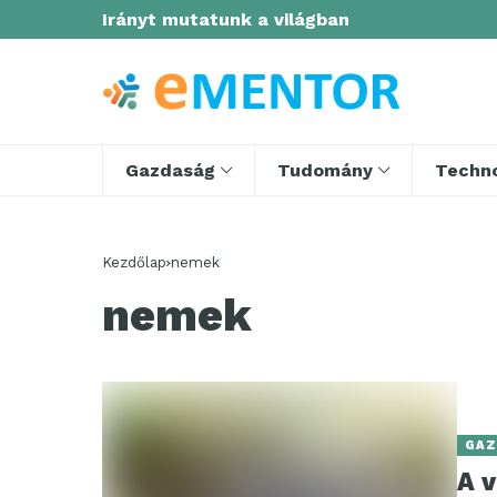
Irányt mutatunk a világban
Gazdaság
Tudomány
Techno
Kezdőlap
nemek
nemek
GAZ
A 