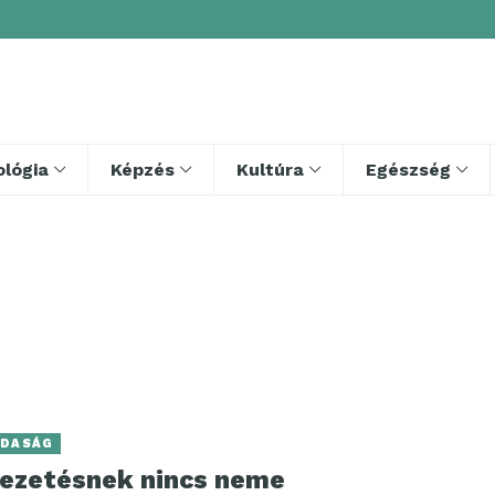
lógia
Képzés
Kultúra
Egészség
DASÁG
vezetésnek nincs neme