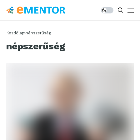
Kezdőlap
népszerűség
népszerűség