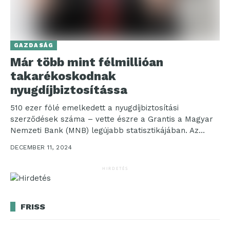
GAZDASÁG
Már több mint félmillióan
takarékoskodnak
nyugdíjbiztosítássa
510 ezer fölé emelkedett a nyugdíjbiztosítási
szerződések száma – vette észre a Grantis a Magyar
Nemzeti Bank (MNB) legújabb statisztikájában. Az
önkéntes nyugdíjpénztárak...
DECEMBER 11, 2024
HIRDETÉS
FRISS