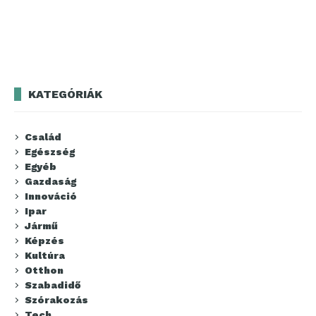
KATEGÓRIÁK
Család
Egészség
Egyéb
Gazdaság
Innováció
Ipar
Jármű
Képzés
Kultúra
Otthon
Szabadidő
Szórakozás
Tech