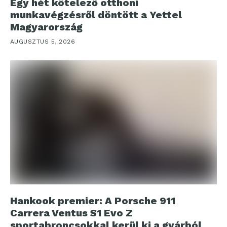
Egy hét kötelező otthoni
munkavégzésről döntött a Yettel
Magyarország
AUGUSZTUS 5, 2026
Hankook premier: A Porsche 911
Carrera Ventus S1 Evo Z
sportabroncsokkal kerül ki a gyárból