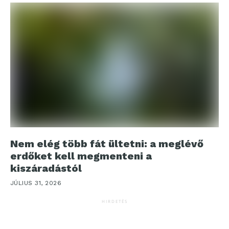
Nem elég több fát ültetni: a meglévő
erdőket kell megmenteni a
kiszáradástól
JÚLIUS 31, 2026
HIRDETÉS