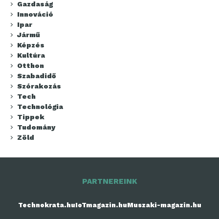
Gazdaság
Innováció
Ipar
Jármű
Képzés
Kultúra
Otthon
Szabadidő
Szórakozás
Tech
Technológia
Tippek
Tudomány
Zöld
PARTNEREINK
Technokrata.hu
IoTmagazin.hu
Muszaki-magazin.hu