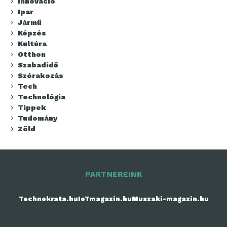
Innováció
Ipar
Jármű
Képzés
Kultúra
Otthon
Szabadidő
Szórakozás
Tech
Technológia
Tippek
Tudomány
Zöld
PARTNEREINK
Technokrata.hu
IoTmagazin.hu
Muszaki-magazin.hu