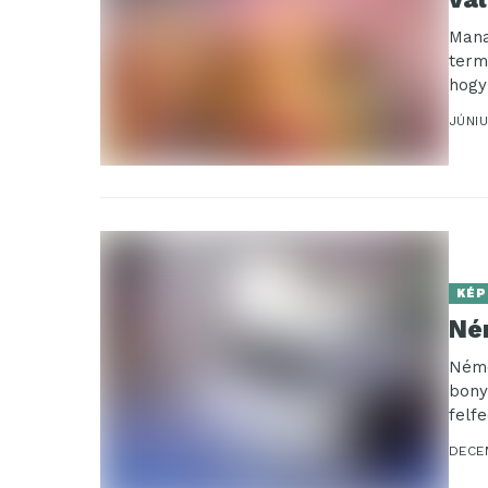
Mana
term
hogy
ebbe
JÚNIU
KÉP
Né
Néme
bony
felf
kultu
DECE