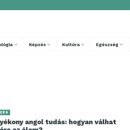
lógia
Képzés
Kultúra
Egészség
ZÉS
lyékony angol tudás: hogyan válhat
lóra az álom?