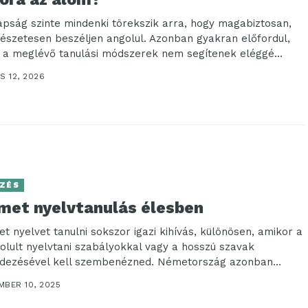
pság szinte mindenki törekszik arra, hogy magabiztosan,
észetesen beszéljen angolul. Azonban gyakran előfordul,
 a meglévő tanulási módszerek nem segítenek eléggé
n az...
S 12, 2026
ZÉS
met nyelvtanulás élesben
t nyelvet tanulni sokszor igazi kihívás, különösen, amikor a
olult nyelvtani szabályokkal vagy a hosszú szavak
edezésével kell szembenézned. Németország azonban
rális és...
MBER 10, 2025