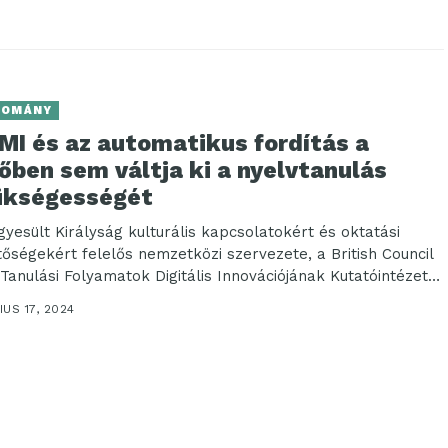
DOMÁNY
MI és az automatikus fordítás a
őben sem váltja ki a nyelvtanulás
ükségességét
gyesült Királyság kulturális kapcsolatokért és oktatási
tőségekért felelős nemzetközi szervezete, a British Council
 Tanulási Folyamatok Digitális Innovációjának Kutatóintézete
Global, Old...
US 17, 2024