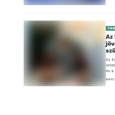
TU
Az 
jöv
sz
Az E
lehe
és a
(ODU
MÁRCI