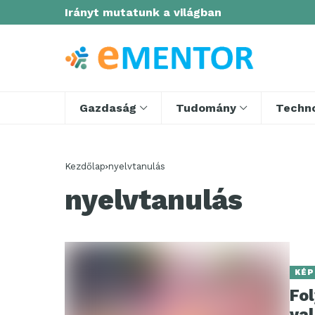
Irányt mutatunk a világban
Gazdaság
Tudomány
Techno
Kezdőlap
nyelvtanulás
nyelvtanulás
KÉP
Fo
va