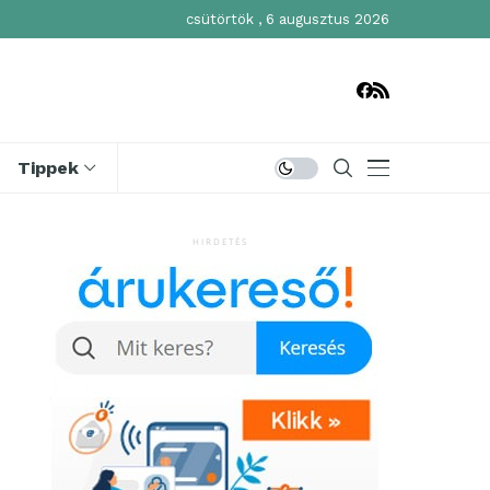
csütörtök , 6 augusztus 2026
Tippek
HIRDETÉS