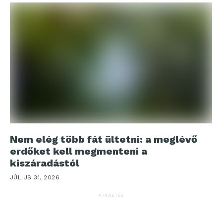
Nem elég több fát ültetni: a meglévő
erdőket kell megmenteni a
kiszáradástól
JÚLIUS 31, 2026
HIRDETÉS