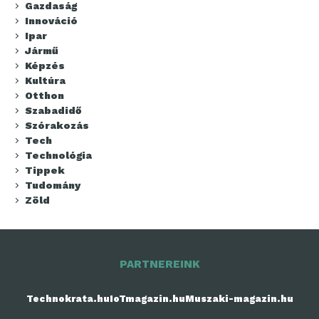
Gazdaság
Innováció
Ipar
Jármű
Képzés
Kultúra
Otthon
Szabadidő
Szórakozás
Tech
Technológia
Tippek
Tudomány
Zöld
PARTNEREINK
Technokrata.hu
IoTmagazin.hu
Muszaki-magazin.hu