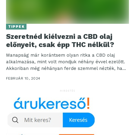
TIPPEK
Szeretnéd kiélvezni a CBD olaj
előnyeit, csak épp THC nélkül?
Manapság már korántsem olyan ritka a CBD olaj
alkalmazása, mint volt mondjuk néhány évvel ezelőtt.
Akkoriban még néhányan ferde szemmel nézték, ha
bárkinek...
FEBRUÁR 10, 2024
HIRDETÉS