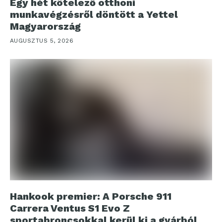
Egy hét kötelező otthoni
munkavégzésről döntött a Yettel
Magyarország
AUGUSZTUS 5, 2026
Hankook premier: A Porsche 911
Carrera Ventus S1 Evo Z
sportabroncsokkal kerül ki a gyárból