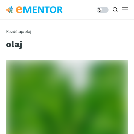
Kezdőlap
olaj
olaj