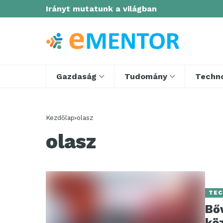
Irányt mutatunk a világban
Gazdaság
Tudomány
Techno
Kezdőlap
olasz
olasz
TEC
Bő
köz