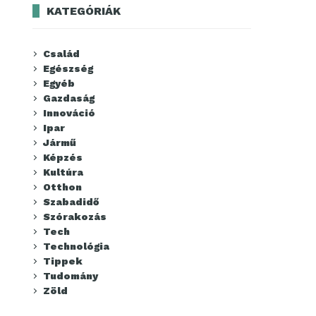
KATEGÓRIÁK
Család
Egészség
Egyéb
Gazdaság
Innováció
Ipar
Jármű
Képzés
Kultúra
Otthon
Szabadidő
Szórakozás
Tech
Technológia
Tippek
Tudomány
Zöld