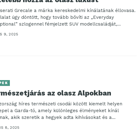
serati Grecale a márka kereskedelmi kínálatának éllovasa.
llalat úgy döntött, hogy tovább bővíti az „Everyday
ptional” szlogennel fémjelzett SUV modellcsaládját,
tve...
S 9, 2025
PEK
rmészetjárás az olasz Alpokban
zország híres természeti csodái között kiemelt helyen
epel a Garda-tó, amely különleges élményeket kínál
nak, akik szeretik a hegyek adta kihívásokat és a...
IS 8, 2025