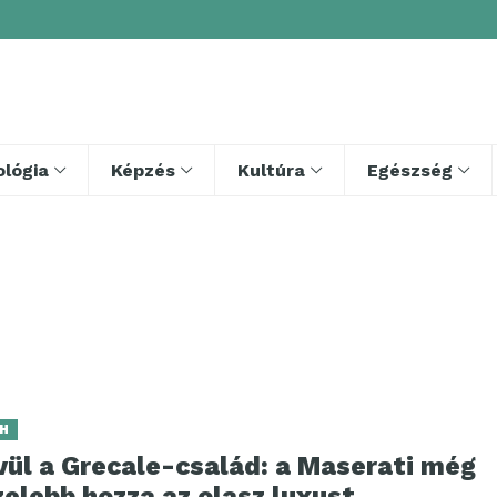
lógia
Képzés
Kultúra
Egészség
H
vül a Grecale-család: a Maserati még
elebb hozza az olasz luxust