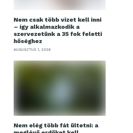
Nem csak több vizet kell inni
– így alkalmazkodik a
szervezetünk a 35 fok feletti
hőséghez
AUGUSZTUS 1, 2026
Nem elég több fát ültetni: a
meglévő erdőket kell