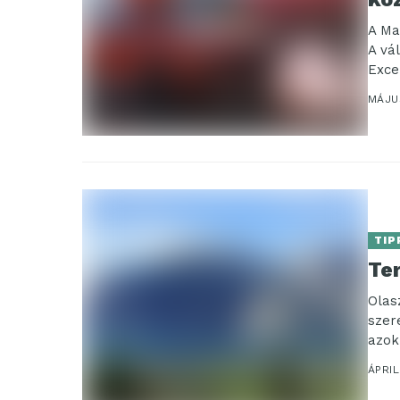
A Ma
A vá
Exce
frissí
MÁJU
TIP
Te
Olas
szer
azok
ÁPRIL