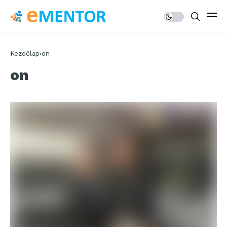
Kezdőlap
on
on