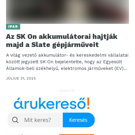
IPAR
Az SK On akkumulátorai hajtják
majd a Slate gépjárműveit
A világ vezető akkumulátor- és kereskedelmi vállalatai
között jegyzett SK On bejelentette, hogy az Egyesült
Államok-beli székhelyű, elektromos járműveket (EV)
gyártó Slate az...
JÚLIUS 31, 2025
HIRDETÉS