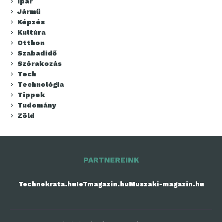
Ipar
Jármű
Képzés
Kultúra
Otthon
Szabadidő
Szórakozás
Tech
Technológia
Tippek
Tudomány
Zöld
PARTNEREINK
Technokrata.hu
IoTmagazin.hu
Muszaki-magazin.hu