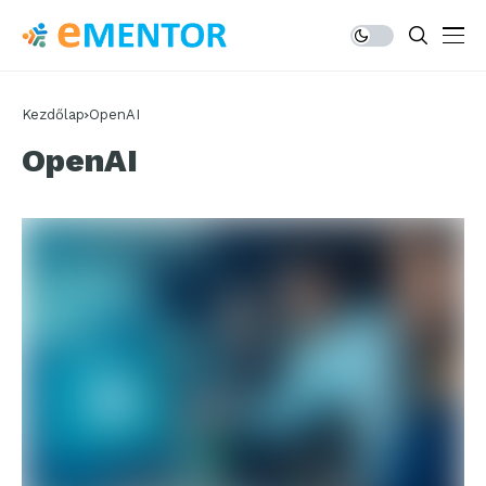
Kezdőlap
OpenAI
OpenAI