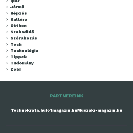
Ipar
Jármű
Képzés
Kultúra
Otthon
Szabadidő
Szórakozás
Tech
Technológia
Tippek
Tudomány
Zöld
PARTNEREINK
Technokrata.hu
IoTmagazin.hu
Muszaki-magazin.hu