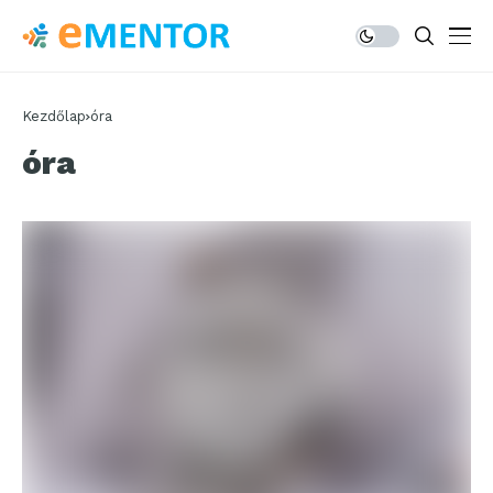
Kezdőlap
óra
óra