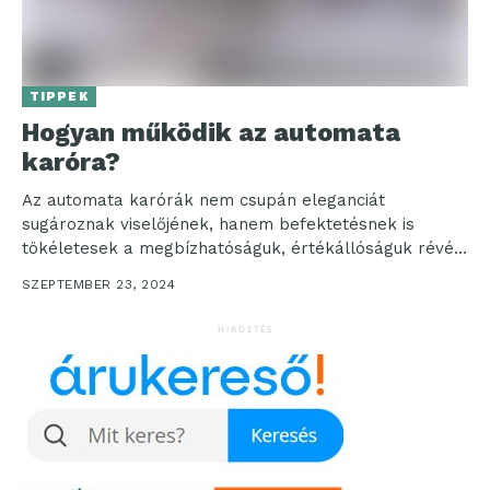
TIPPEK
Hogyan működik az automata
karóra?
Az automata karórák nem csupán eleganciát
sugároznak viselőjének, hanem befektetésnek is
tökéletesek a megbízhatóságuk, értékállóságuk révén.
Egy klasszikus automata minden órarajongó
SZEPTEMBER 23, 2024
gyűjteményében különleges...
HIRDETÉS