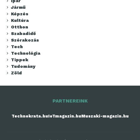
Ipar
Jármű
Képzés
Kultúra
Otthon
Szabadidő
Szórakozás
Tech
Technológia
Tippek
Tudomány
Zöld
PARTNEREINK
Technokrata.hu
IoTmagazin.hu
Muszaki-magazin.hu