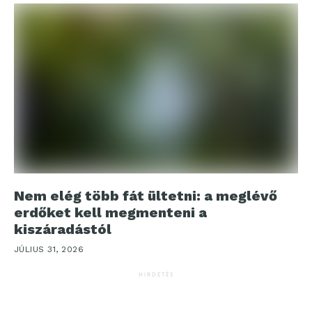
Nem elég több fát ültetni: a meglévő
erdőket kell megmenteni a
kiszáradástól
JÚLIUS 31, 2026
HIRDETÉS