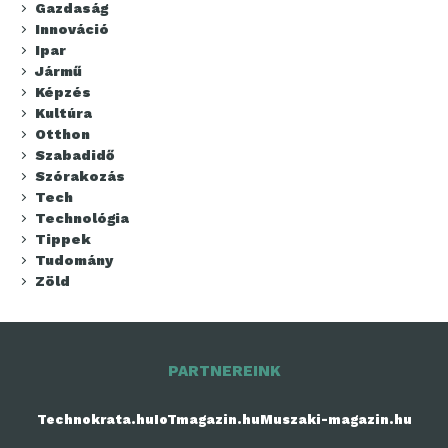
Gazdaság
Innováció
Ipar
Jármű
Képzés
Kultúra
Otthon
Szabadidő
Szórakozás
Tech
Technológia
Tippek
Tudomány
Zöld
PARTNEREINK
Technokrata.hu
IoTmagazin.hu
Muszaki-magazin.hu