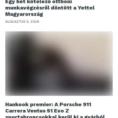
Egy hét kötelező otthoni
munkavégzésről döntött a Yettel
Magyarország
AUGUSZTUS 5, 2026
Hankook premier: A Porsche 911
Carrera Ventus S1 Evo Z
sportabroncsokkal kerül ki a gyárból