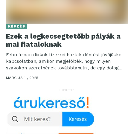
KÉPZÉS
Ezek a legkecsegtetőbb pályák a
mai fiataloknak
Februárban diákok tízezrei hoztak döntést jövőjükkel
kapcsolatban, amikor megjelölték, hogy milyen
szakokon szeretnének továbbtanulni, de egy dolog
biztos: bármilyen pályát is választ valaki,...
MÁRCIUS 11, 2025
HIRDETÉS