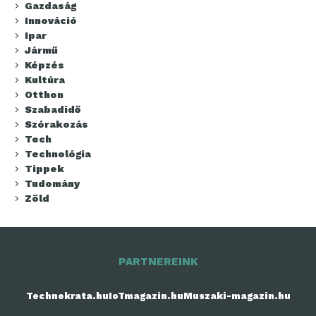
Gazdaság
Innováció
Ipar
Jármű
Képzés
Kultúra
Otthon
Szabadidő
Szórakozás
Tech
Technológia
Tippek
Tudomány
Zöld
PARTNEREINK
Technokrata.hu
IoTmagazin.hu
Muszaki-magazin.hu