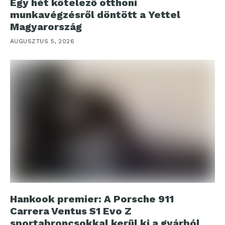
Egy hét kötelező otthoni
munkavégzésről döntött a Yettel
Magyarország
AUGUSZTUS 5, 2026
Hankook premier: A Porsche 911
Carrera Ventus S1 Evo Z
sportabroncsokkal kerül ki a gyárból