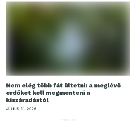
Nem elég több fát ültetni: a meglévő
erdőket kell megmenteni a
kiszáradástól
JÚLIUS 31, 2026
HIRDETÉS