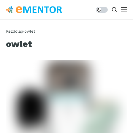
Kezdőlap
owlet
owlet