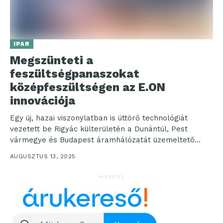
IPAR
Megszünteti a
feszültségpanaszokat
középfeszültségen az E.ON
innovációja
Egy új, hazai viszonylatban is úttörő technológiát
vezetett be Rigyác külterületén a Dunántúl, Pest
vármegye és Budapest áramhálózatát üzemeltető
E.ON Hungária Csoport. A...
AUGUSZTUS 13, 2025
HIRDETÉS