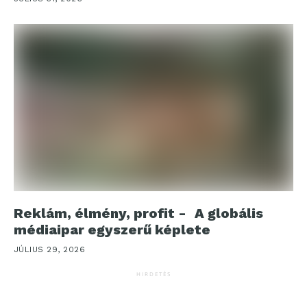
Reklám, élmény, profit - A globális
médiaipar egyszerű képlete
JÚLIUS 29, 2026
HIRDETÉS