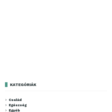
KATEGÓRIÁK
Család
Egészség
Egyéb