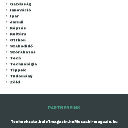
Gazdaság
Innováció
Ipar
Jármű
Képzés
Kultúra
Otthon
Szabadidő
Szórakozás
Tech
Technológia
Tippek
Tudomány
Zöld
PARTNEREINK
Technokrata.hu
IoTmagazin.hu
Muszaki-magazin.hu