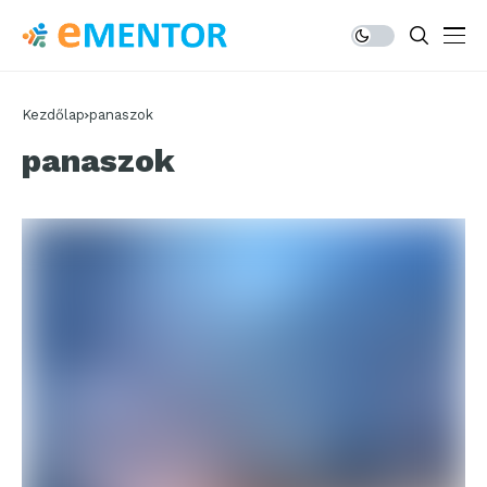
Kezdőlap
panaszok
panaszok