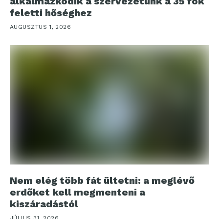
alkalmazkodik a szervezetünk a 35 fok
feletti hőséghez
AUGUSZTUS 1, 2026
Nem elég több fát ültetni: a meglévő
erdőket kell megmenteni a
kiszáradástól
JÚLIUS 31, 2026