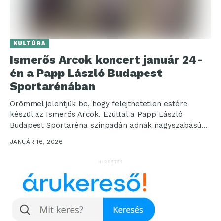
KULTÚRA
Ismerős Arcok koncert január 24-
én a Papp László Budapest
Sportarénában
Örömmel jelentjük be, hogy felejthetetlen estére
készül az Ismerős Arcok. Ezúttal a Papp László
Budapest Sportaréna színpadán adnak nagyszabású
koncertet, ahol a közönség...
JANUÁR 16, 2026
HIRDETÉS