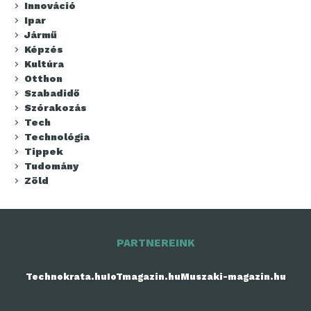
Innováció
Ipar
Jármű
Képzés
Kultúra
Otthon
Szabadidő
Szórakozás
Tech
Technológia
Tippek
Tudomány
Zöld
PARTNEREINK
Technokrata.hu
IoTmagazin.hu
Muszaki-magazin.hu