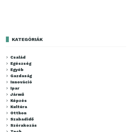
KATEGÓRIÁK
Család
Egészség
Egyéb
Gazdaság
Innováció
Ipar
Jármű
Képzés
Kultúra
Otthon
Szabadidő
Szórakozás
Tech