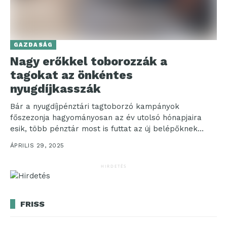
GAZDASÁG
Nagy erőkkel toborozzák a
tagokat az önkéntes
nyugdíjkasszák
Bár a nyugdíjpénztári tagtoborzó kampányok
főszezonja hagyományosan az év utolsó hónapjaira
esik, több pénztár most is futtat az új belépőknek
szóló nyereményjátékokat, illetve...
ÁPRILIS 29, 2025
HIRDETÉS
FRISS