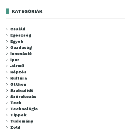
KATEGÓRIÁK
Család
Egészség
Egyéb
Gazdaság
Innováció
Ipar
Jármű
Képzés
Kultúra
Otthon
Szabadidő
Szórakozás
Tech
Technológia
Tippek
Tudomány
Zöld