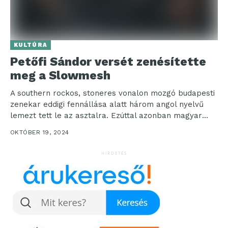
KULTÚRA
Petőfi Sándor versét zenésítette
meg a Slowmesh
A southern rockos, stoneres vonalon mozgó budapesti
zenekar eddigi fennállása alatt három angol nyelvű
lemezt tett le az asztalra. Ezúttal azonban magyar
dallal...
OKTÓBER 19, 2024
HIRDETÉS