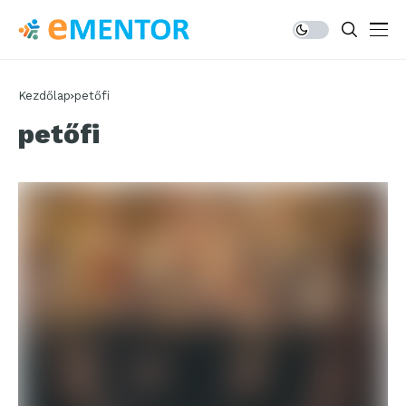
Kezdőlap
petőfi
petőfi