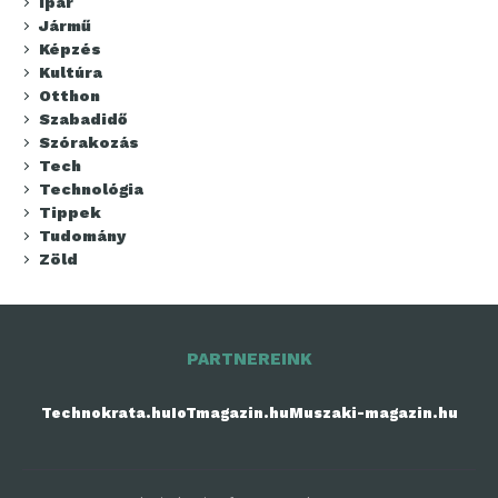
Ipar
Jármű
Képzés
Kultúra
Otthon
Szabadidő
Szórakozás
Tech
Technológia
Tippek
Tudomány
Zöld
PARTNEREINK
Technokrata.hu
IoTmagazin.hu
Muszaki-magazin.hu