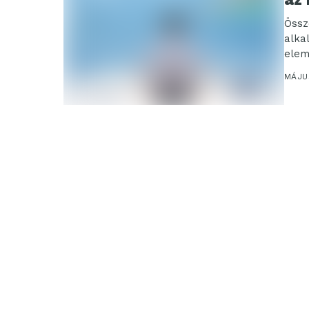
Össz
alka
elem
Elect
MÁJU