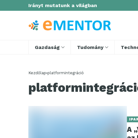
Irányt mutatunk a világban
Gazdaság
Tudomány
Techno
Kezdőlap
platformintegráció
platformintegráci
IPA
A „
az