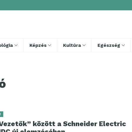
lógia
Képzés
Kultúra
Egészség
ó
R
Vezetők” között a Schneider Electric
 IDC új elemzésében