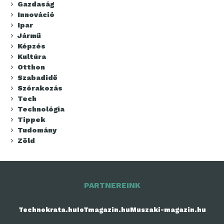
Gazdaság
Innováció
Ipar
Jármű
Képzés
Kultúra
Otthon
Szabadidő
Szórakozás
Tech
Technológia
Tippek
Tudomány
Zöld
PARTNEREINK
Technokrata.hu
IoTmagazin.hu
Muszaki-magazin.hu