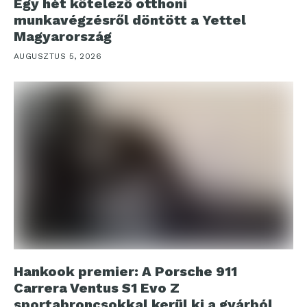
Egy hét kötelező otthoni
munkavégzésről döntött a Yettel
Magyarország
AUGUSZTUS 5, 2026
Hankook premier: A Porsche 911
Carrera Ventus S1 Evo Z
sportabroncsokkal kerül ki a gyárból