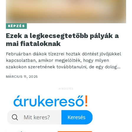
KÉPZÉS
Ezek a legkecsegtetőbb pályák a
mai fiataloknak
Februárban diákok tízezrei hoztak döntést jövőjükkel
kapcsolatban, amikor megjelölték, hogy milyen
szakokon szeretnének továbbtanulni, de egy dolog
biztos: bármilyen pályát is választ valaki,...
MÁRCIUS 11, 2025
HIRDETÉS