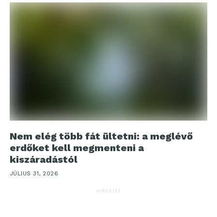
Nem elég több fát ültetni: a meglévő
erdőket kell megmenteni a
kiszáradástól
JÚLIUS 31, 2026
HIRDETÉS