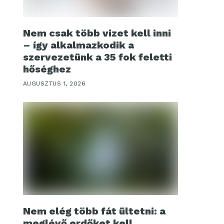
Nem csak több vizet kell inni
– így alkalmazkodik a
szervezetünk a 35 fok feletti
hőséghez
AUGUSZTUS 1, 2026
Nem elég több fát ültetni: a
meglévő erdőket kell