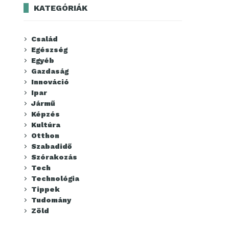
KATEGÓRIÁK
Család
Egészség
Egyéb
Gazdaság
Innováció
Ipar
Jármű
Képzés
Kultúra
Otthon
Szabadidő
Szórakozás
Tech
Technológia
Tippek
Tudomány
Zöld