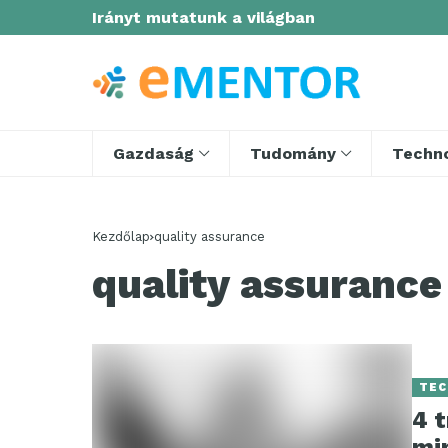
Irányt mutatunk a világban
Gazdaság
Tudomány
Techno
Kezdőlap
quality assurance
quality assurance
TEC
4 t
mi