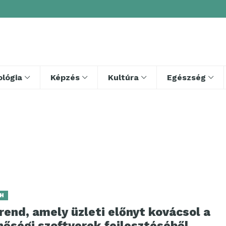
lógia
Képzés
Kultúra
Egészség
H
rend, amely üzleti előnyt kovácsol a
nőségi szoftverek fejlesztéséből