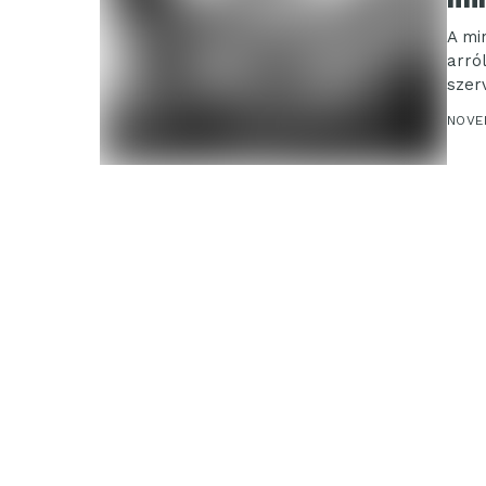
A mi
arról
szer
NOVE