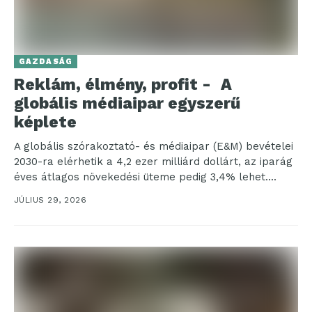
GAZDASÁG
Reklám, élmény, profit - A
globális médiaipar egyszerű
képlete
A globális szórakoztató- és médiaipar (E&M) bevételei
2030-ra elérhetik a 4,2 ezer milliárd dollárt, az iparág
éves átlagos növekedési üteme pedig 3,4% lehet....
JÚLIUS 29, 2026