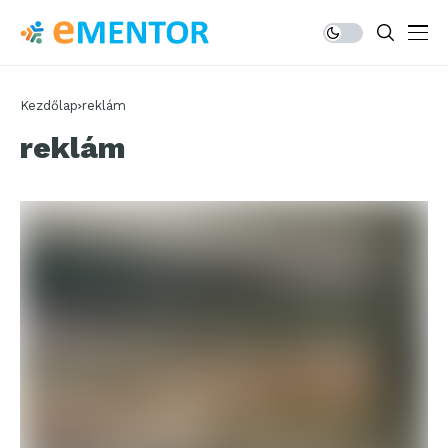
Kezdőlap
reklám
reklám