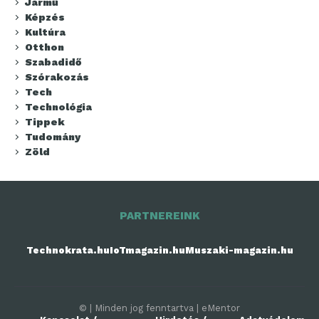
Jármű
Képzés
Kultúra
Otthon
Szabadidő
Szórakozás
Tech
Technológia
Tippek
Tudomány
Zöld
PARTNEREINK
Technokrata.hu
IoTmagazin.hu
Muszaki-magazin.hu
© | Minden jog fenntartva | eMentor