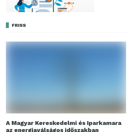
FRISS
A Magyar Kereskedelmi és Iparkamara
az energiaválságos időszakban