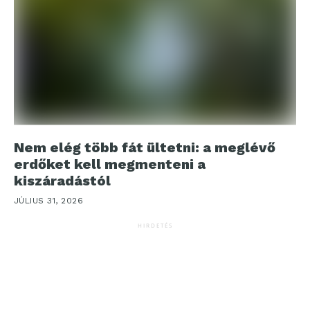
Nem elég több fát ültetni: a meglévő
erdőket kell megmenteni a
kiszáradástól
JÚLIUS 31, 2026
HIRDETÉS