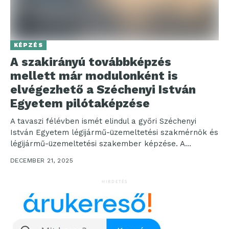
KÉPZÉS
A szakirányú továbbképzés
mellett már modulonként is
elvégezhető a Széchenyi István
Egyetem pilótaképzése
A tavaszi félévben ismét elindul a győri Széchenyi
István Egyetem légijármű-üzemeltetési szakmérnök és
légijármű-üzemeltetési szakember képzése. A
rugalmasabb időbeosztás érdekében az intézmény a...
DECEMBER 21, 2025
HIRDETÉS