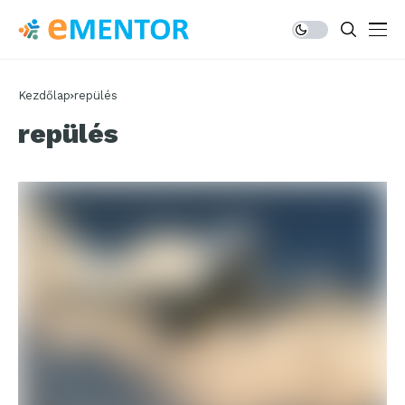
Kezdőlap
repülés
repülés