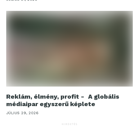
Reklám, élmény, profit - A globális
médiaipar egyszerű képlete
JÚLIUS 29, 2026
HIRDETÉS