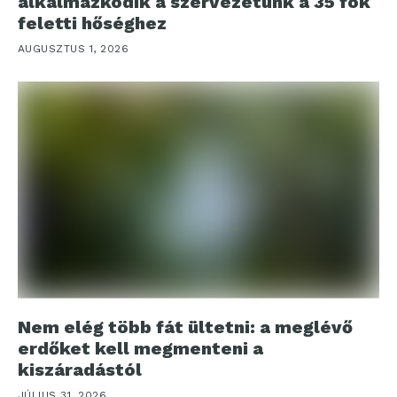
alkalmazkodik a szervezetünk a 35 fok
feletti hőséghez
AUGUSZTUS 1, 2026
Nem elég több fát ültetni: a meglévő
erdőket kell megmenteni a
kiszáradástól
JÚLIUS 31, 2026