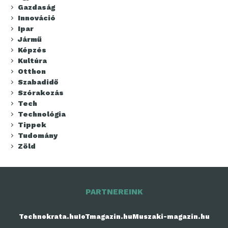
Gazdaság
Innováció
Ipar
Jármű
Képzés
Kultúra
Otthon
Szabadidő
Szórakozás
Tech
Technológia
Tippek
Tudomány
Zöld
PARTNEREINK
Technokrata.hu
IoTmagazin.hu
Muszaki-magazin.hu