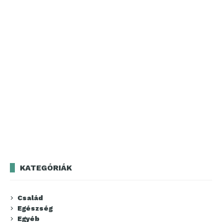
KATEGÓRIÁK
Család
Egészség
Egyéb