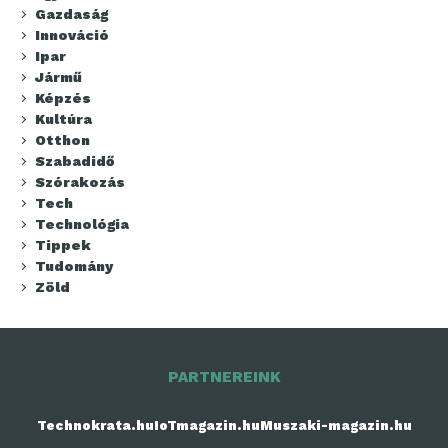
Gazdaság
Innováció
Ipar
Jármű
Képzés
Kultúra
Otthon
Szabadidő
Szórakozás
Tech
Technológia
Tippek
Tudomány
Zöld
PARTNEREINK
Technokrata.hu
IoTmagazin.hu
Muszaki-magazin.hu