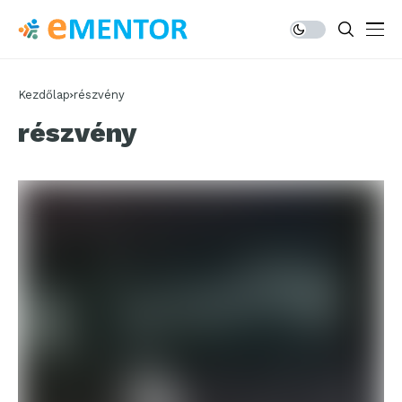
Kezdőlap
részvény
részvény