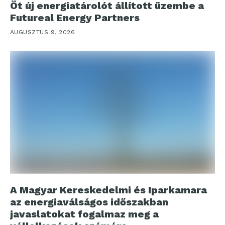
Öt új energiatárolót állított üzembe a
Futureal Energy Partners
AUGUSZTUS 9, 2026
A Magyar Kereskedelmi és Iparkamara
az energiaválságos időszakban
javaslatokat fogalmaz meg a