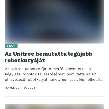
TECH
Az Unitree bemutatta legújabb
robotkutyáját
Az Unitree Robotics újabb mérföldkövet ért el a
négylábú robotok fejlesztésében: bemutatta az A2
elnevezésű robotkutyát, amely nemcsak kiemelkedő
teherbírással és hatótávval rendelkezik, hanem...
NOVEMBER 19, 2025