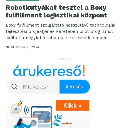
Robotkutyákat tesztel a Boxy
fulfillment logisztikai központ
Boxy fulfillment szolgáltató hosszútávú technológiai
fejlesztési projektjének keretében pilot programot
indított a négylábú robotok e-kereskedelemben
történő alkalmazási lehetőségeinek felmérése
NOVEMBER 7, 2024
érdekében. A kísérlet célja, hogy...
HIRDETÉS