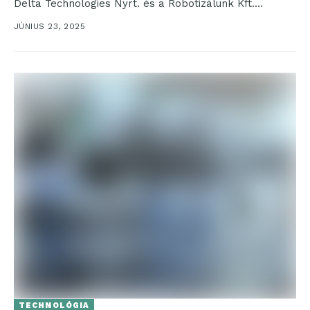
Delta Technologies Nyrt. és a Robotizálunk Kft.
tulajdonosai. Az akvizíció növekedési lehetőséget
JÚNIUS 23, 2025
nyújt...
TECHNOLÓGIA