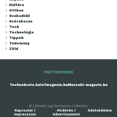
Kultúra
Otthon
Szabadidő
Szórakozás
Tech
Technológia
Tippek
Tudomány
Zöld
PARTNEREINK
Technokrata.hu
IoTmagazin.hu
Muszaki-magazin.hu
© | Minden jog fenntartva | eMentor
Kapcsolat /
Hirdetés /
Adatvédelem
Impresszum
Advertisement