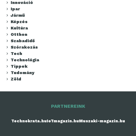
Innováció
Ipar
Jármű
Képzés
Kultúra
Otthon
Szabadidő
Szórakozás
Tech
Technológia
Tippek
Tudomány
Zöld
PARTNEREINK
Technokrata.hu
IoTmagazin.hu
Muszaki-magazin.hu