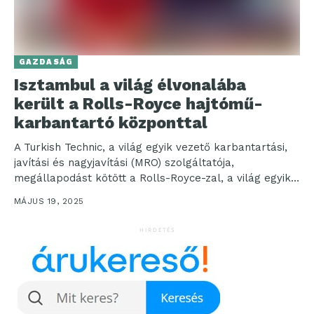
GAZDASÁG
Isztambul a világ élvonalába
került a Rolls-Royce hajtómű-
karbantartó központtal
A Turkish Technic, a világ egyik vezető karbantartási,
javítási és nagyjavítási (MRO) szolgáltatója,
megállapodást kötött a Rolls-Royce-zal, a világ egyik
legnagyobb repülőgép-hajtóműgyártójával. Az...
MÁJUS 19, 2025
HIRDETÉS