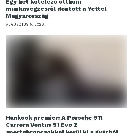
Egy hét kötelező otthoni
munkavégzésről döntött a Yettel
Magyarország
AUGUSZTUS 5, 2026
Hankook premier: A Porsche 911
Carrera Ventus S1 Evo Z
sportabroncsokkal kerül ki a gyárból