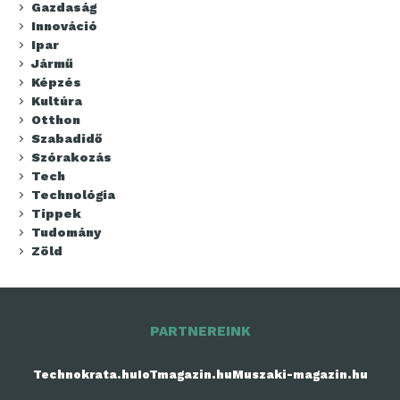
Gazdaság
Innováció
Ipar
Jármű
Képzés
Kultúra
Otthon
Szabadidő
Szórakozás
Tech
Technológia
Tippek
Tudomány
Zöld
PARTNEREINK
Technokrata.hu
IoTmagazin.hu
Muszaki-magazin.hu