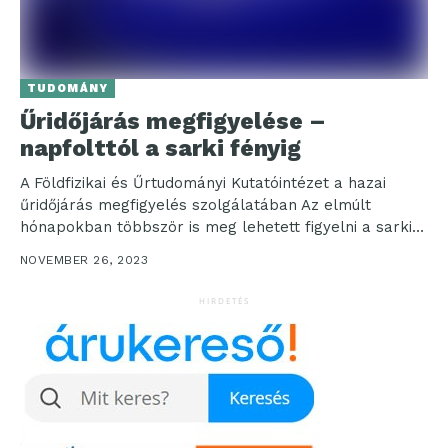
TUDOMÁNY
Űridőjárás megfigyelése –
napfolttól a sarki fényig
A Földfizikai és Űrtudományi Kutatóintézet a hazai
űridőjárás megfigyelés szolgálatában Az elmúlt
hónapokban többször is meg lehetett figyelni a sarki
fényt Magyarországról. A...
NOVEMBER 26, 2023
HIRDETÉS