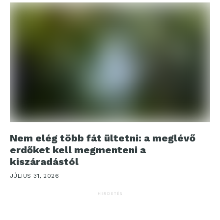
Nem elég több fát ültetni: a meglévő
erdőket kell megmenteni a
kiszáradástól
JÚLIUS 31, 2026
HIRDETÉS