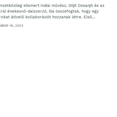
mzetközileg elismert indiai művész, Diljit Dosanjh és az
trál énekesnő-dalszerző, Sia összefogtak, hogy egy
rokat átívelő kollaborációt hozzanak létre. Első
ttműködésük, a...
MBER 16, 2023