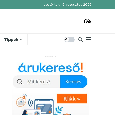
csütörtök , 6 augusztus 2026
Tippek
HIRDETÉS