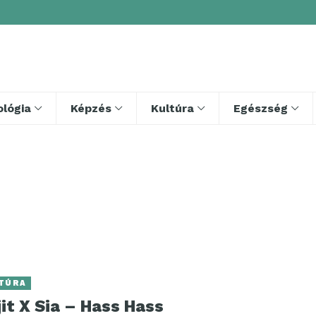
lógia
Képzés
Kultúra
Egészség
TÚRA
jit X Sia – Hass Hass