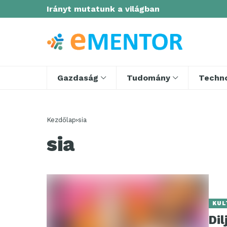
Irányt mutatunk a világban
Gazdaság
Tudomány
Techno
Kezdőlap
sia
sia
KUL
Dil