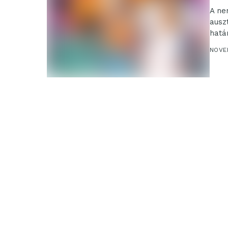
A ne
ausz
hatá
együ
NOVE