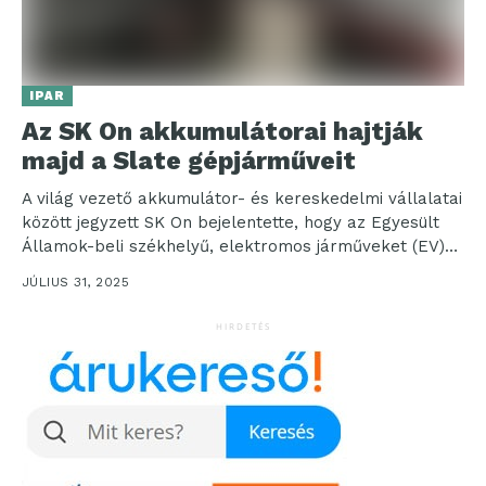
IPAR
Az SK On akkumulátorai hajtják
majd a Slate gépjárműveit
A világ vezető akkumulátor- és kereskedelmi vállalatai
között jegyzett SK On bejelentette, hogy az Egyesült
Államok-beli székhelyű, elektromos járműveket (EV)
gyártó Slate az...
JÚLIUS 31, 2025
HIRDETÉS