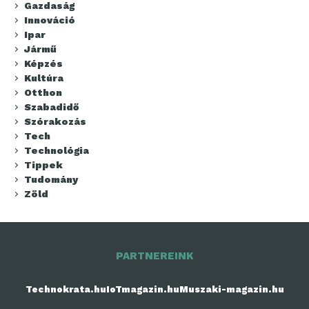
Gazdaság
Innováció
Ipar
Jármű
Képzés
Kultúra
Otthon
Szabadidő
Szórakozás
Tech
Technológia
Tippek
Tudomány
Zöld
PARTNEREINK
Technokrata.hu
IoTmagazin.hu
Muszaki-magazin.hu