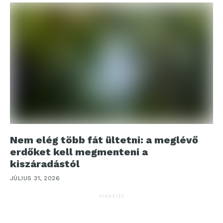
Nem elég több fát ültetni: a meglévő
erdőket kell megmenteni a
kiszáradástól
JÚLIUS 31, 2026
HIRDETÉS