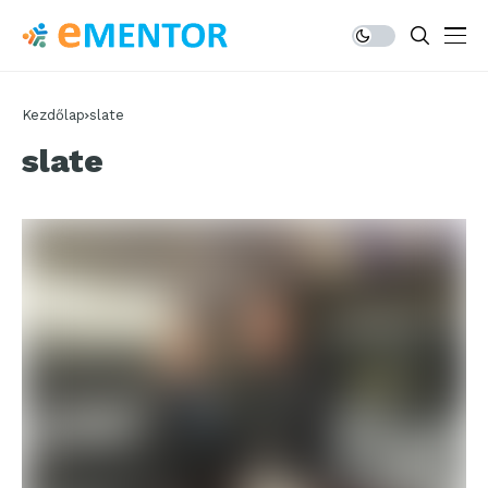
Kezdőlap
slate
slate