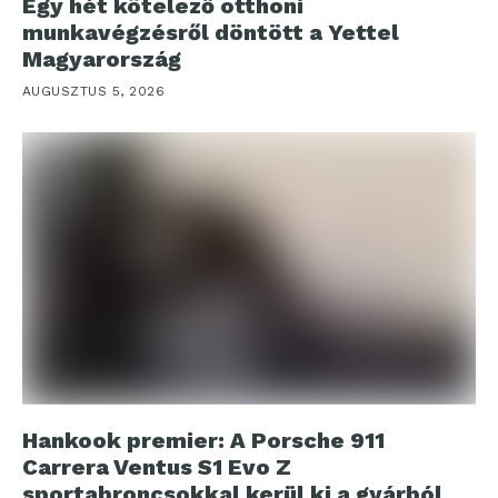
Egy hét kötelező otthoni
munkavégzésről döntött a Yettel
Magyarország
AUGUSZTUS 5, 2026
Hankook premier: A Porsche 911
Carrera Ventus S1 Evo Z
sportabroncsokkal kerül ki a gyárból