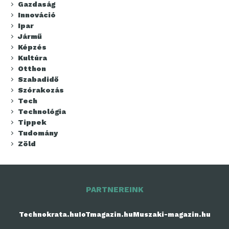
Gazdaság
Innováció
Ipar
Jármű
Képzés
Kultúra
Otthon
Szabadidő
Szórakozás
Tech
Technológia
Tippek
Tudomány
Zöld
PARTNEREINK
Technokrata.hu
IoTmagazin.hu
Muszaki-magazin.hu