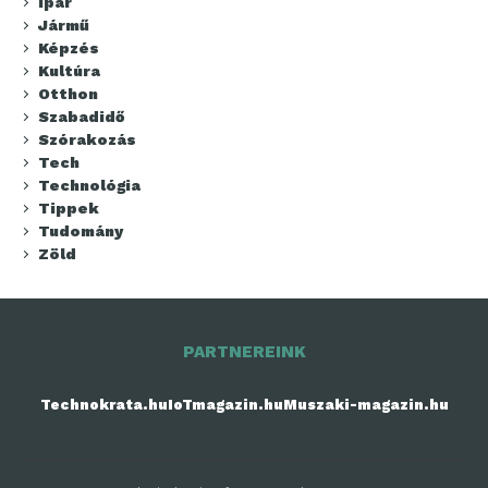
Ipar
Jármű
Képzés
Kultúra
Otthon
Szabadidő
Szórakozás
Tech
Technológia
Tippek
Tudomány
Zöld
PARTNEREINK
Technokrata.hu
IoTmagazin.hu
Muszaki-magazin.hu