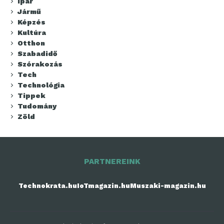
Ipar
Jármű
Képzés
Kultúra
Otthon
Szabadidő
Szórakozás
Tech
Technológia
Tippek
Tudomány
Zöld
PARTNEREINK
Technokrata.hu
IoTmagazin.hu
Muszaki-magazin.hu