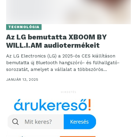
TECHNOLÓGIA
Az LG bemutatta XBOOM BY
WILL.I.AM audiotermékeit
Az LG Electronics (LG) a 2025-ös CES kiállításon
bemutatta új Bluetooth hangszóró- és fülhallgató-
sorozatát, amelyet a vállalat a többszörös
platinalemezes zenész és technológiai...
JANUÁR 13, 2025
HIRDETÉS