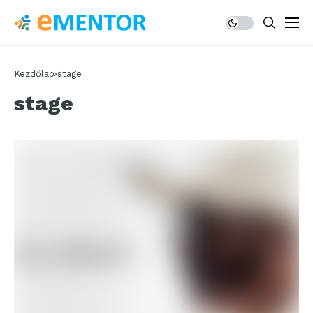
Kezdőlap
stage
stage